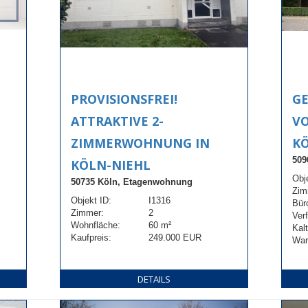
PROVISIONSFREI!
G
ATTRAKTIVE 2-
VO
ZIMMERWOHNUNG IN
K
509
KÖLN-NIEHL
Obj
50735 Köln, Etagenwohnung
Zim
Objekt ID:
I1316
Bür
Zimmer:
2
Ver
Wohnfläche:
60 m²
Kal
Kaufpreis:
249.000 EUR
War
DETAILS