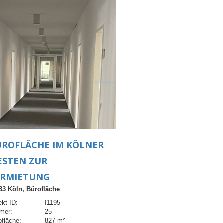
ROFLÄCHE IM KÖLNER
ESTEN ZUR
ERMIETUNG
33 Köln, Bürofläche
ekt ID:
I1195
mer:
25
ofläche:
827 m²