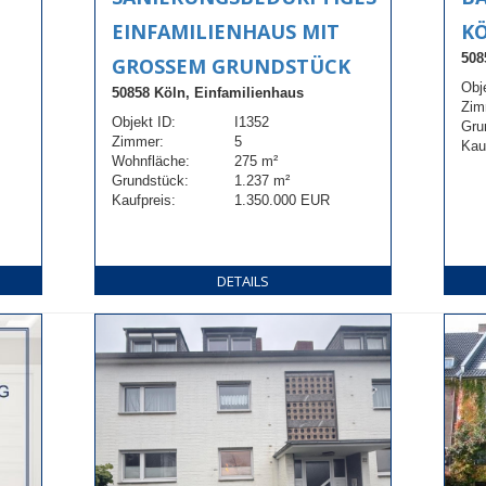
EINFAMILIENHAUS MIT
K
508
GROSSEM GRUNDSTÜCK
Obj
50858 Köln, Einfamilienhaus
Zim
Objekt ID:
I1352
Gru
Zimmer:
5
Kau
Wohnfläche:
275 m²
Grundstück:
1.237 m²
Kaufpreis:
1.350.000 EUR
DETAILS