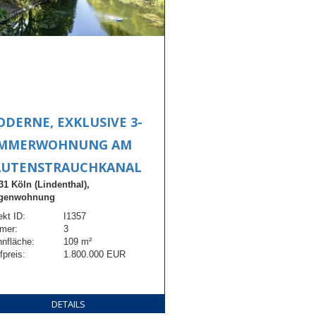
DERNE, EXKLUSIVE 3-
IMMERWOHNUNG AM
AUTENSTRAUCHKANAL
31 Köln (Lindenthal),
genwohnung
ekt ID:
I1357
mer:
3
nfläche:
109 m²
fpreis:
1.800.000 EUR
DETAILS