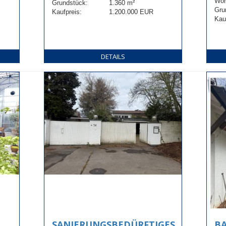
Woh
Grundstück:
1.360 m²
Gru
Kaufpreis:
1.200.000 EUR
Kau
DETAILS
SANIERUNGSBEDÜRFTIGES
B