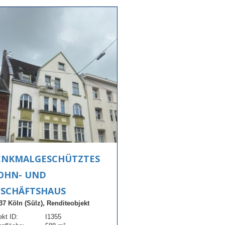
ENKMALGESCHÜTZTES
OHN- UND
ESCHÄFTSHAUS
37 Köln (Sülz), Renditeobjekt
ekt ID:
I1355