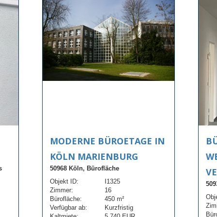
MODERNE BÜROETAGE IN
BÜ
KÖLN MARIENBURG
W
s
50968 Köln, Bürofläche
V
Objekt ID:
I1325
509
Zimmer:
16
Obj
Bürofläche:
450 m²
Zim
Verfügbar ab:
Kurzfristig
Bür
Kaltmiete:
5.740 EUR