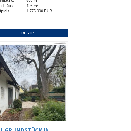
nfläche:
588 m²
ndstück:
426 m²
fpreis:
1.775.000 EUR
DETAILS
AUGRUNDSTÜCK IN