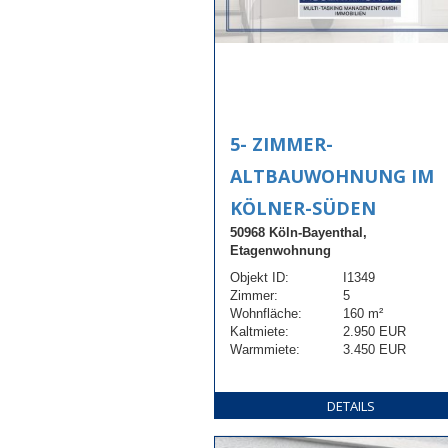
5- ZIMMER-
ALTBAUWOHNUNG IM
KÖLNER-SÜDEN
50968 Köln-Bayenthal,
Etagenwohnung
Objekt ID:
I1349
Zimmer:
5
Wohnfläche:
160 m²
Kaltmiete:
2.950 EUR
Warmmiete:
3.450 EUR
DETAILS