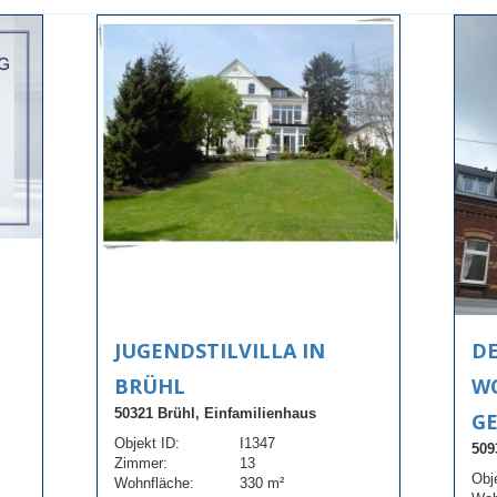
JUGENDSTILVILLA IN
D
BRÜHL
W
50321 Brühl, Einfamilienhaus
G
Objekt ID:
I1347
509
Zimmer:
13
Obj
Wohnfläche:
330 m²