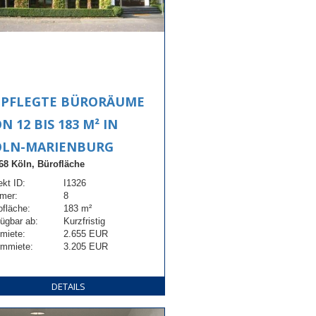
EPFLEGTE BÜRORÄUME
N 12 BIS 183 M² IN
ÖLN-MARIENBURG
68 Köln, Bürofläche
ekt ID:
I1326
mer:
8
ofläche:
183 m²
fügbar ab:
Kurzfristig
tmiete:
2.655 EUR
mmiete:
3.205 EUR
DETAILS