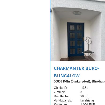
CHARMANTER BÜRO-
BUNGALOW
50858 Köln (Junkersdorf), Bürohau
Objekt ID:
I1331
Zimmer:
3
Bürofläche:
98 m²
Verfügbar ab:
kurzfristig
Kaltmiete:
1.000 EUR