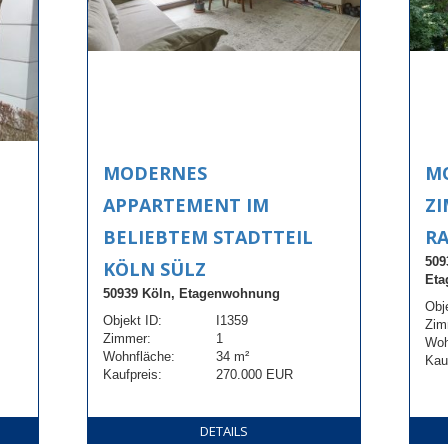
MODERNES
MO
APPARTEMENT IM
Z
BELIEBTEM STADTTEIL
R
509
KÖLN SÜLZ
Eta
50939 Köln, Etagenwohnung
Obj
Objekt ID:
I1359
Zim
Zimmer:
1
Woh
Wohnfläche:
34 m²
Kau
Kaufpreis:
270.000 EUR
DETAILS