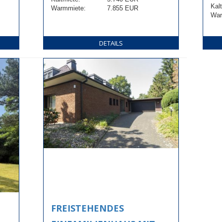
Kal
Warmmiete:
7.855 EUR
War
DETAILS
FREISTEHENDES