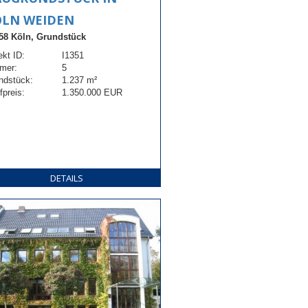
ÖLN WEIDEN
58 Köln, Grundstück
ekt ID:
I1351
mer:
5
ndstück:
1.237 m²
fpreis:
1.350.000 EUR
DETAILS