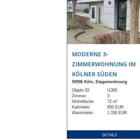
MODERNE 3-
ZIMMERWOHNUNG IM
KÖLNER SÜDEN
50996 Köln, Etagenwohnung
Objekt ID:
I1360
Zimmer:
3
Wohnfläche:
72 m²
Kaltmiete:
950 EUR
Warmmiete:
1.330 EUR
DETAILS